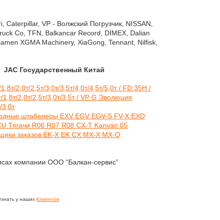
 Caterpillar, VP - Волжский Погрузчик, NISSAN,
Truck Co, TFN, Balkancar Record, DIMEX, Dalian
, Xiamen XGMA Machinery, XiaGong,
Tennant, Nilfisk,
осударственный Китай
исах компании ООО “Балкан-сервис”
узнать у наших
Клиентов