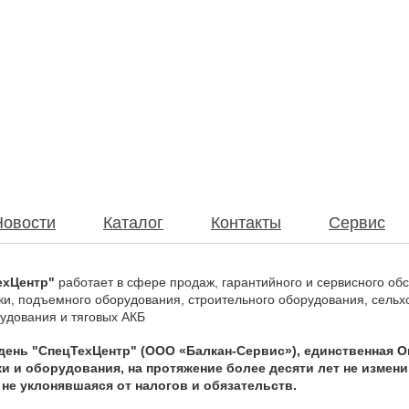
Новости
Каталог
Контакты
Сервис
ехЦентр"
работает в сфере продаж, гарантийного и сервисного обс
ки, подъемного оборудования, строительного оборудования, сельхо
рудования и тяговых АКБ
день "СпецТехЦентр" (ООО «Балкан-Сервис»), единственная О
ки и оборудования, на протяжение более десяти лет не изме
т не уклонявшаяся от налогов и обязательств.