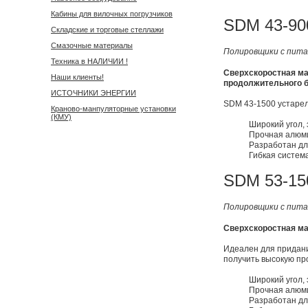
Кабины для вилочных погрузчиков
SDM 43-90
Складские и торговые стеллажи
Смазочные материалы
Полировщики с пит
Техника в НАЛИЧИИ !
Сверхскоростная м
Наши клиенты!
продолжительного б
ИСТОЧНИКИ ЭНЕРГИИ
SDM 43-1500 устарел
Краново-манпуляторные установки
(КМУ)
Широкий угол,
Прочная алюми
Разработан дл
Гибкая систем
SDM 53-15
Полировщики с пит
Сверхскоростная м
Идеален для придани
получить высокую пр
Широкий угол,
Прочная алюми
Разработан дл