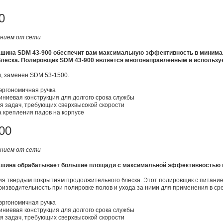
0
анием от сети
ашина SDM 43-900 обеспечит вам максимальную эффективность в минима
леска. Полировщик SDM 43-900 является многонаправленным и используе
, заменен SDM 53-1500.
 эргономичная ручка
ниевая конструкция для долгого срока службы
я задач, требующих сверхвысокой скорости
а крепления падов на корпусе
00
анием от сети
ашина обрабатывает большие площади с максимальной эффективностью 
я твердым покрытиям продолжительного блеска. Этот полировщик с питанием
оизводительность при полировке полов и ухода за ними для применения в ср
 эргономичная ручка
ниевая конструкция для долгого срока службы
я задач, требующих сверхвысокой скорости